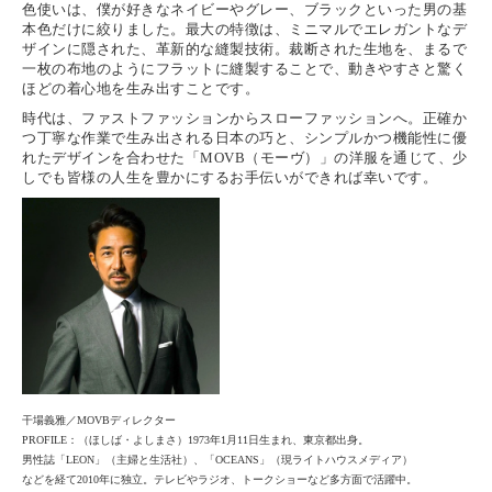
色使いは、僕が好きなネイビーやグレー、ブラックといった男の基
本色だけに絞りました。最大の特徴は、ミニマルでエレガントなデ
ザインに隠された、革新的な縫製技術。裁断された生地を、まるで
一枚の布地のようにフラットに縫製することで、動きやすさと驚く
ほどの着心地を生み出すことです。
時代は、ファストファッションからスローファッションへ。正確か
つ丁寧な作業で生み出される日本の巧と、シンプルかつ機能性に優
れたデザインを合わせた「
MOVB
（モーヴ）」の洋服を通じて、少
しでも皆様の人生を豊かにするお手伝いができれば幸いです。
干場義雅／MOVBディレクター
PROFILE：（ほしば・よしまさ）1973年1月11日生まれ、東京都出身。
男性誌「LEON」（主婦と生活社）、「OCEANS」（現ライトハウスメディア）
などを経て2010年に独立。テレビやラジオ、トークショーなど多方面で活躍中。