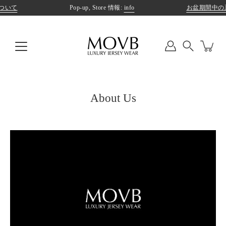
Skip
いて
Pop-up, Store 情報:
info
お盆期間中の夏
to
content
Search
About Us