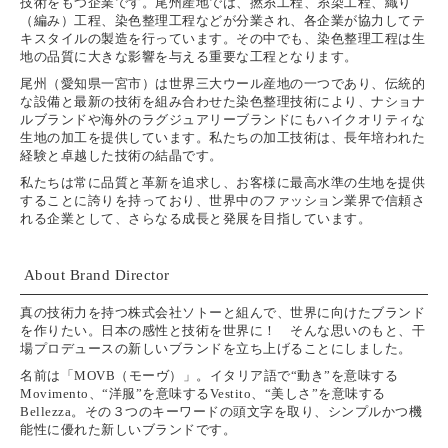
技術をもつ企業です。尾州産地では、撚糸工程、糸染工程、織り
（編み）工程、染色整理工程などが分業され、各企業が協力してテ
キスタイルの製造を行っています。その中でも、染色整理工程は生
地の品質に大きな影響を与える重要な工程となります。
尾州（愛知県一宮市）は世界三大ウール産地の一つであり、伝統的
な設備と最新の技術を組み合わせた染色整理技術により、ナショナ
ルブランドや海外のラグジュアリーブランドにもハイクオリティな
生地の加工を提供しています。私たちの加工技術は、長年培われた
経験と卓越した技術の結晶です。
私たちは常に品質と革新を追求し、お客様に最高水準の生地を提供
することに誇りを持っており、世界中のファッション業界で信頼さ
れる企業として、さらなる成長と発展を目指しています。
About Brand Director
真の技術力を持つ株式会社ソトーと組んで、世界に向けたブランド
を作りたい。日本の感性と技術を世界に！ そんな思いのもと、干
場プロデュースの新しいブランドを立ち上げることにしました。
名前は「
MOVB
（モーヴ）」。イタリア語で“動き”を意味する
Movimento
、“洋服”を意味する
Vestito
、“美しさ”を意味する
Bellezza
。その３つのキーワードの頭文字を取り、シンプルかつ機
能性に優れた新しいブランドです。