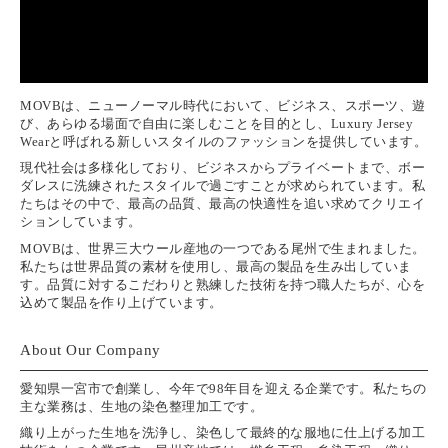
MOVBは、ニューノーマル時代において、ビジネス、スポーツ、遊
び、あらゆる場面で自由に楽しむことを目的とし、Luxury Jersey
Wearと呼ばれる新しいスタイルのファッションを提供しています。
現代社会は多様化しており、ビジネスからプライベートまで、ボー
ダレスに洗練されたスタイルで過ごすことが求められています。私
たちはその中で、最高の品質、最高の快適性を追い求めてクリエイ
ションしています。
MOVBは、世界三大ウール産地の一つである尾州で生まれました。
私たちは世界品質の素材を使用し、最高の製品を生み出していま
す。品質に対するこだわりと熟練した技術を持つ職人たちが、心を
込めて製品を作り上げています。
About Our Company
愛知県一宮市で創業し、今年で98年目を迎える企業です。私たちの
主な業務は、生地の染色整理加工です。
織り上がった生地を洗浄し、染色して最終的な服地に仕上げる加工